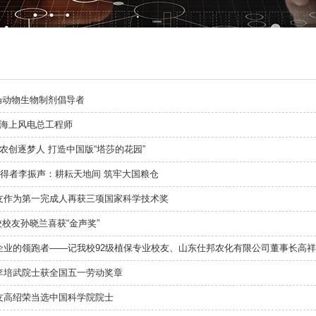
反刍动物生物制剂倡导者
奇海上风电总工程师
年农创逐梦人 打造中国版“塔莎的花园”
获得者李振声：耕耘天地间 筑牢大国粮仓
友作为第一完成人再获三项国家科学技术奖
我校校友孙晓兰喜获“金声奖”
企业的领跑者——记我校92级植保专业校友、山东仕邦农化有限公司董事长高
李培武院士获全国五一劳动奖章
友高绍荣当选中国科学院院士