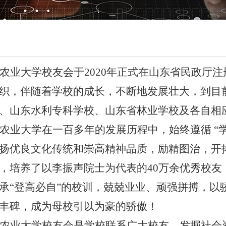
农业大学校友会于
2020
年正式在山东省民政厅注
织，伴随着学校的成长，不断地发展壮大，到目
、山东水利专科学校、山东省林业学校及各自相
农业大学在一百多年的发展历程中，始终遵循
“
扬优良文化传统和崇高精神品质，励精图治，开
，培养了以李振声院士为代表的
40
万余优秀校友
承
“
登高必自
”
的校训，兢兢业业、顽强拼搏，以
丰碑，成为母校引以为豪的骄傲！
农业大学校友会是学校联系广大校友，发掘社会